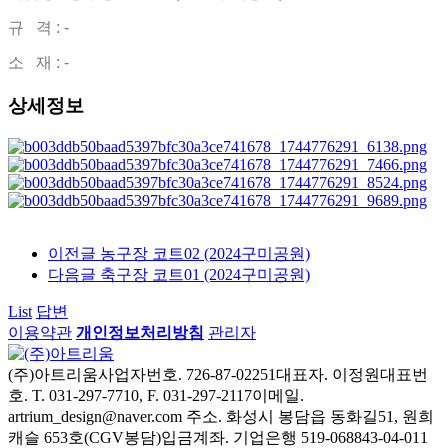
규 격 : -
소 재 : -
상세정보
이전글
농구장 코트02 (2024구미공원)
다음글
축구장 코트01 (2024구미공원)
List
답변
이용약관
개인정보처리방침
관리자
(주)아트리움
사업자번호. 726-87-02251
대표자. 이정원
대표번
호. T. 031-297-7710, F. 031-297-2117
이메일.
artrium_design@naver.com
주소. 화성시 봉담읍 동화길51, 원희
캐슬 653호(CGV봉담)
입금계좌. 기업은행 519-068843-04-011