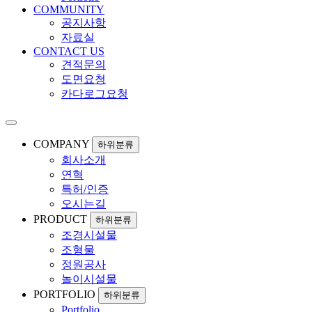
COMMUNITY
공지사항
자료실
CONTACT US
견적문의
도면요청
카다로그요청
COMPANY
하위분류
회사소개
연혁
특허/인증
오시는길
PRODUCT
하위분류
조경시설물
조형물
정원공사
놀이시설물
PORTFOLIO
하위분류
Portfolio