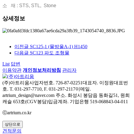
소 재 : STS, STL, Stone
상세정보
이전글
SC125-1 (물방울A-1) H1450
다음글
SC123 파도 조형물
List
답변
이용약관
개인정보처리방침
관리자
(주)아트리움
사업자번호. 726-87-02251
대표자. 이정원
대표번
호. T. 031-297-7710, F. 031-297-2117
이메일.
artrium_design@naver.com
주소. 화성시 봉담읍 동화길51, 원희
캐슬 653호(CGV봉담)
입금계좌. 기업은행 519-068843-04-011
ⓒartrium.co.kr
상단으로
견적문의